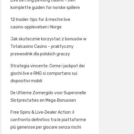
Live betting på Kong Casino – Den
komplette guiden for norske spillere
12 Insider‑tips for å mestre live
casino‑opplevelsen i Norge
Jak skutecznie korzystać z bonusów w
Totalcasino Casino – praktyczny
przewodnik dla polskich graczy
Strategia vincente: Come i jackpot dei
giochi live e RNG si comportano sui
dispositivi mobili
De Ultieme Zomergids voor Supersnelle
Slotprestaties en Mega‑Bonussen
Free Spins & Live‑Dealer Action: il
confronto definitivo tra le piattaforme
più generose per giocare senza rischi