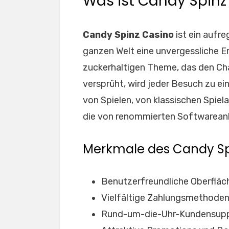
Was ist Candy Spinz
Candy Spinz Casino
ist ein aufre
ganzen Welt eine unvergessliche Er
zuckerhaltigen Theme, das den C
versprüht, wird jeder Besuch zu ei
von Spielen, von klassischen Spiel
die von renommierten Softwareanb
Merkmale des Candy Sp
Benutzerfreundliche Oberfläc
Vielfältige Zahlungsmethode
Rund-um-die-Uhr-Kundensup