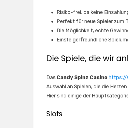
Risiko-frei, da keine Einzahlung
Perfekt für neue Spieler zum 
Die Möglichkeit, echte Gewinne
Einsteigerfreundliche Spielu
Die Spiele, die wir a
Das
Candy Spinz Casino
https:/
Auswahl an Spielen, die die Herzen
Hier sind einige der Hauptkategori
Slots