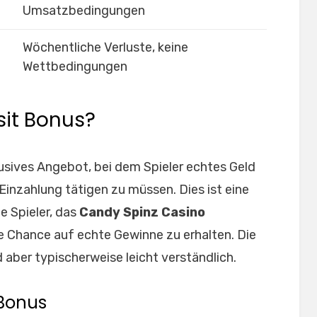
Umsatzbedingungen
Wöchentliche Verluste, keine
Wettbedingungen
sit Bonus?
lusives Angebot, bei dem Spieler echtes Geld
 Einzahlung tätigen zu müssen. Dies ist eine
e Spieler, das
Candy Spinz Casino
ie Chance auf echte Gewinne zu erhalten. Die
 aber typischerweise leicht verständlich.
 Bonus