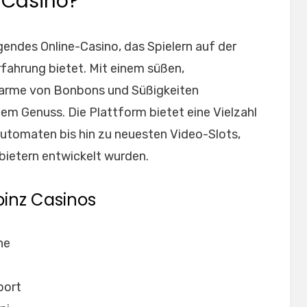
 Casino?
gendes Online-Casino, das Spielern auf der
fahrung bietet. Mit einem süßen,
harme von Bonbons und Süßigkeiten
nem Genuss. Die Plattform bietet eine Vielzahl
automaten bis hin zu neuesten Video-Slots,
ietern entwickelt wurden.
inz Casinos
he
n
port