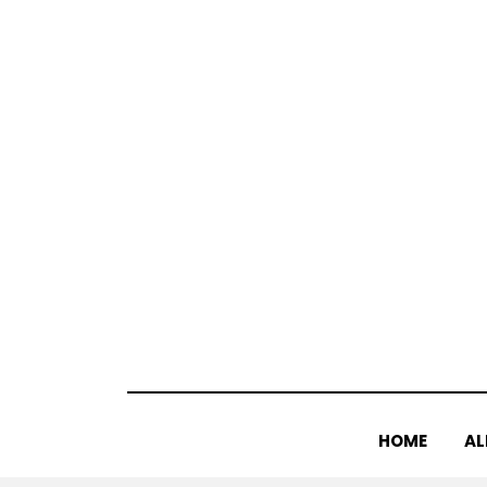
Skip
to
content
HOME
AL