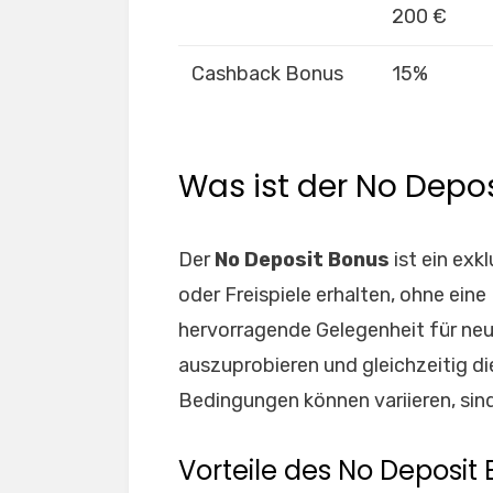
200 €
Cashback Bonus
15%
Was ist der No Depo
Der
No Deposit Bonus
ist ein exk
oder Freispiele erhalten, ohne eine
hervorragende Gelegenheit für neu
auszuprobieren und gleichzeitig d
Bedingungen können variieren, sind
Vorteile des No Deposit