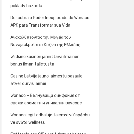
poklady hazardu
Descubra o Poder Inexplorado do Wonaco
APK para Transformar sua Vida
Ανακαλύπτοντας την Μαγεία του
Novajackpot στα Καζίνο της Ελλάδας
Wildsino kasinon jännittävä ilmainen
bonus ilman talletusta
Casino Latvija jauno laimestu pasaule
atver durvis laimei
Wonaco – Вълнуваща симфония от
свежи аромати и уникални вкусове
Wonaco legit odhaluje tajemství úspěchu
ve světě wellness