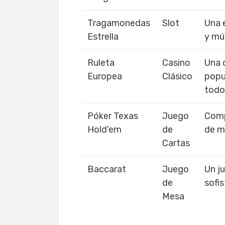
Tragamonedas
Slot
Una 
Estrella
y múl
Ruleta
Casino
Una 
Europea
Clásico
popu
todo
Póker Texas
Juego
Comp
Hold'em
de
de m
Cartas
Baccarat
Juego
Un j
de
sofis
Mesa