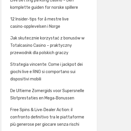
Live betting på Kong Casino – Den
komplette guiden for norske spillere
12 Insider‑tips for å mestre live
casino‑opplevelsen i Norge
Jak skutecznie korzystać z bonusów w
Totalcasino Casino – praktyczny
przewodnik dla polskich graczy
Strategia vincente: Come i jackpot dei
giochi live e RNG si comportano sui
dispositivi mobili
De Ultieme Zomergids voor Supersnelle
Slotprestaties en Mega‑Bonussen
Free Spins & Live‑Dealer Action: il
confronto definitivo tra le piattaforme
più generose per giocare senza rischi