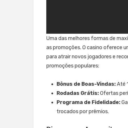
Uma das melhores formas de maxi
as promoções. O casino oferece u
para atrair novos jogadores e rec
promoções populares:
Bônus de Boas-Vindas:
Até 
Rodadas Grátis:
Ofertas per
Programa de Fidelidade:
Ga
trocados por prêmios.