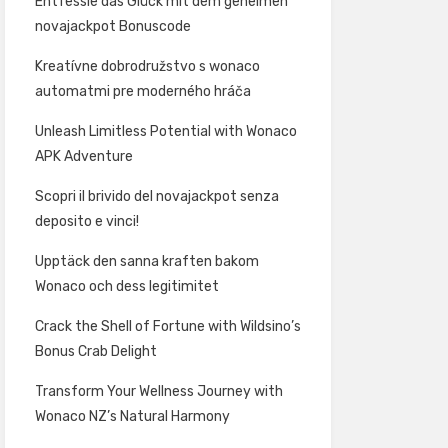
Entfessle das Glück mit dem geheimen
novajackpot Bonuscode
Kreatívne dobrodružstvo s wonaco
automatmi pre moderného hráča
Unleash Limitless Potential with Wonaco
APK Adventure
Scopri il brivido del novajackpot senza
deposito e vinci!
Upptäck den sanna kraften bakom
Wonaco och dess legitimitet
Crack the Shell of Fortune with Wildsino’s
Bonus Crab Delight
Transform Your Wellness Journey with
Wonaco NZ’s Natural Harmony