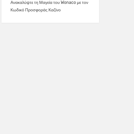
Ανακαλύψτε τη Μαγεία του Wonaco με τον
Κωδικό Προσφοράς Καζίνο