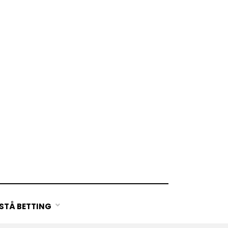
RSTÅ BETTING