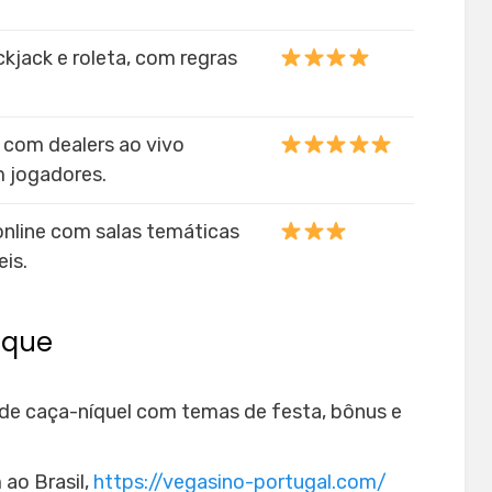
ackjack e roleta, com regras
l com dealers ao vivo
m jogadores.
nline com salas temáticas
eis.
aque
de caça-níquel com temas de festa, bônus e
ao Brasil,
https://vegasino-portugal.com/