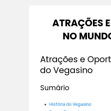
ATRAÇÕES E
NO MUNDO
Atrações e Opor
do Vegasino
Sumário
História do Vegasino