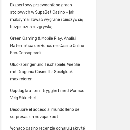
Ekspertowy przewodnik po grach
stołowych w SupaBet Casino – jak
maksymalizować wygrane i cieszyć się
bezpieczną rozgrywką
Green Gaming & Mobile Play: Analisi
Matematica dei Bonus nei Casinò Online
Eco‑Consapevoli
Glücksbringer und Tischspiele: Wie Sie
mit Dragonia Casino Ihr Spielglück
maximieren
Oppdag kraften i trygghet med Wonaco
Velg Sikkerhet
Descubre el acceso al mundo lleno de
sorpresas en novajackpot
Wonaco casino recenzie odhaľujú skryté