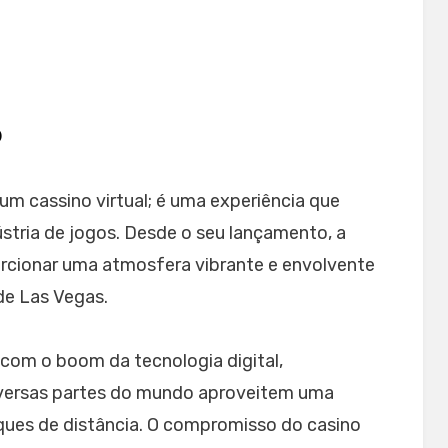
o
m cassino virtual; é uma experiência que
stria de jogos. Desde o seu lançamento, a
rcionar uma atmosfera vibrante e envolvente
de Las Vegas.
com o boom da tecnologia digital,
iversas partes do mundo aproveitem uma
ques de distância. O compromisso do casino