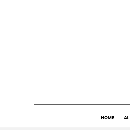
Skip
to
content
HOME
AL