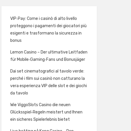
VIP‑Pay: Come i casinò di alto livello
proteggono i pagamenti dei giocatori più
esigenti e trasformano la sicurezza in
bonus
Lemon Casino – Der ultimative Leitfaden
für Mobile‑Gaming‑Fans und Bonusjäger
Dai set cinematografici al tavolo verde:
perché i film sui casinò non catturano la
vera esperienza VIP delle slot e dei giochi
da tavolo
Wie ViggoSlots Casino die neuen
Glücksspiel‑Regeln meistert und Ihnen
ein sicheres Spielerlebnis bietet