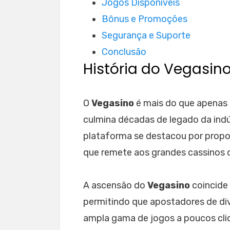
Jogos Disponíveis
Bônus e Promoções
Segurança e Suporte
Conclusão
História do Vegasin
O
Vegasino
é mais do que apenas u
culmina décadas de legado da indú
plataforma se destacou por propo
que remete aos grandes cassinos 
A ascensão do
Vegasino
coincide 
permitindo que apostadores de d
ampla gama de jogos a poucos cli