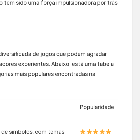
o tem sido uma força impulsionadora por trás
iversificada de jogos que podem agradar
dores experientes. Abaixo, está uma tabela
orias mais populares encontradas na
Popularidade
a de símbolos, com temas