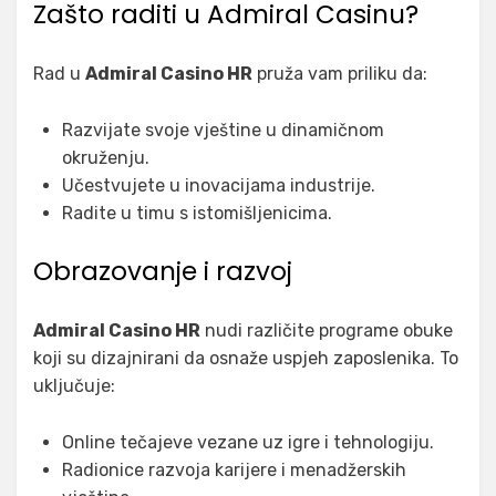
Zašto raditi u Admiral Casinu?
Rad u
Admiral Casino HR
pruža vam priliku da:
Razvijate svoje vještine u dinamičnom
okruženju.
Učestvujete u inovacijama industrije.
Radite u timu s istomišljenicima.
Obrazovanje i razvoj
Admiral Casino HR
nudi različite programe obuke
koji su dizajnirani da osnaže uspjeh zaposlenika. To
uključuje:
Online tečajeve vezane uz igre i tehnologiju.
Radionice razvoja karijere i menadžerskih