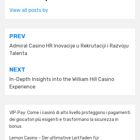
View all posts by
Post
PREV
navigation
Admiral Casino HR Inovacije u Rekrutaciji i Razvoju
Talenta
NEXT
In-Depth Insights into the William Hill Casino
Experience
VIP‑Pay: Come i casinò di alto livello proteggono i pagamenti
dei giocatori più esigenti e trasformano la sicurezza in
bonus
Lemon Casino – Der ultimative Leitfaden für