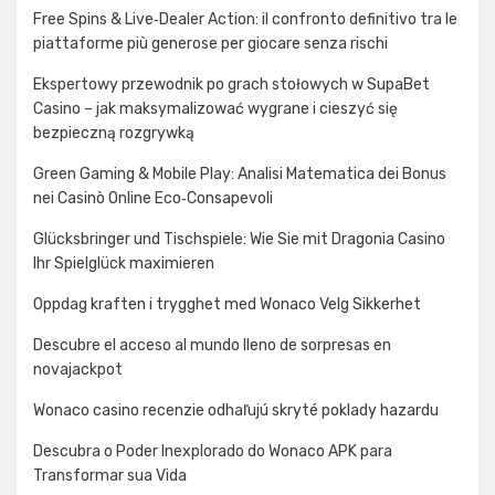
Free Spins & Live‑Dealer Action: il confronto definitivo tra le
piattaforme più generose per giocare senza rischi
Ekspertowy przewodnik po grach stołowych w SupaBet
Casino – jak maksymalizować wygrane i cieszyć się
bezpieczną rozgrywką
Green Gaming & Mobile Play: Analisi Matematica dei Bonus
nei Casinò Online Eco‑Consapevoli
Glücksbringer und Tischspiele: Wie Sie mit Dragonia Casino
Ihr Spielglück maximieren
Oppdag kraften i trygghet med Wonaco Velg Sikkerhet
Descubre el acceso al mundo lleno de sorpresas en
novajackpot
Wonaco casino recenzie odhaľujú skryté poklady hazardu
Descubra o Poder Inexplorado do Wonaco APK para
Transformar sua Vida