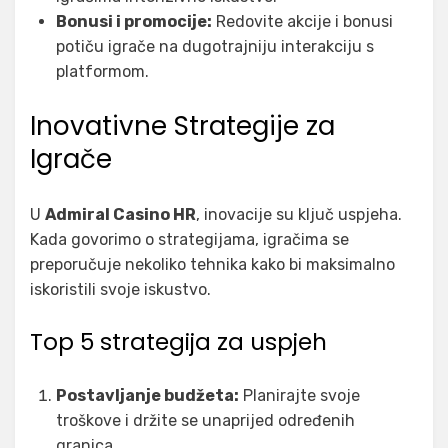
Bonusi i promocije:
Redovite akcije i bonusi
potiču igrače na dugotrajniju interakciju s
platformom.
Inovativne Strategije za
Igrače
U
Admiral Casino HR
, inovacije su ključ uspjeha.
Kada govorimo o strategijama, igračima se
preporučuje nekoliko tehnika kako bi maksimalno
iskoristili svoje iskustvo.
Top 5 strategija za uspjeh
Postavljanje budžeta:
Planirajte svoje
troškove i držite se unaprijed određenih
granica.