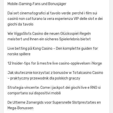
Mobile‑Gaming‑Fans und Bonusjäger
Dai set cinematografici al tavolo verde: perché i film sui
casinò non catturano la vera esperienza VIP delle slot e dei
giochi da tavolo
Wie ViggoSlots Casino die neuen Glücksspiel‑Regeln
meistert und Ihnen ein sicheres Spielerlebnis bietet
Live betting på Kong Casino – Den komplette guiden for
norske spillere
12 Insider‑tips for å mestre live casino‑opplevelsen i Norge
Jak skutecznie korzystać z bonusów w Totalcasino Casino
– praktyczny przewodnik dla polskich graczy
Strategia vincente: Come i jackpot dei giochi live e RNG si
comportano sui dispositivi mobili
De Ultieme Zomergids voor Supersnelle Slotprestaties en
Mega‑Bonussen