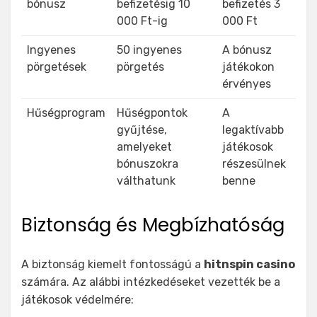
bónusz
befizetésig 10
befizetés 3
000 Ft-ig
000 Ft
Ingyenes
50 ingyenes
A bónusz
pörgetések
pörgetés
játékokon
érvényes
Hűségprogram
Hűségpontok
A
gyűjtése,
legaktívabb
amelyeket
játékosok
bónuszokra
részesülnek
válthatunk
benne
Biztonság és Megbízhatóság
A biztonság kiemelt fontosságú a
hitnspin casino
számára. Az alábbi intézkedéseket vezették be a
játékosok védelmére: