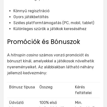
Könnyű regisztráció
Gyors játékbetöltés
Széles platformtámogatás (PC, mobil, tablet)
Különleges szűrők a játékok kereséséhez
Promóciók és Bónuszok
A
hitnspin casino
számos vonzó promóciót és
bónuszt kínál, amelyekkel a játékosok növelhetik
nyereményeiket. Az alábbiakban látható néhány
jellemző kedvezmény:
Bónusz típusa
Összeg
Kérés
feltételei
Üdvözlő
100% első
Min.