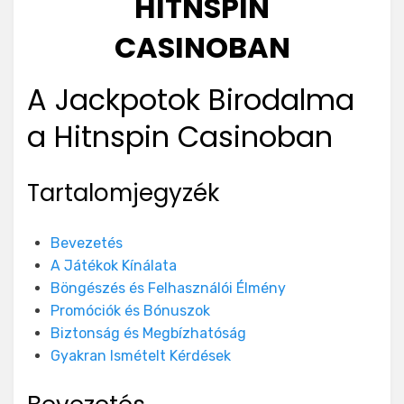
HITNSPIN
CASINOBAN
A Jackpotok Birodalma
a Hitnspin Casinoban
Tartalomjegyzék
Bevezetés
A Játékok Kínálata
Böngészés és Felhasználói Élmény
Promóciók és Bónuszok
Biztonság és Megbízhatóság
Gyakran Ismételt Kérdések