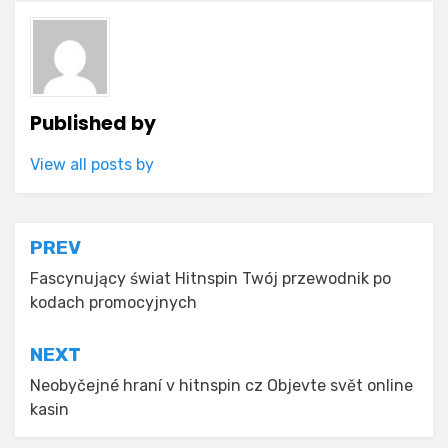
Published by
View all posts by
Post
PREV
navigation
Fascynujący świat Hitnspin Twój przewodnik po
kodach promocyjnych
NEXT
Neobyčejné hraní v hitnspin cz Objevte svět online
kasin