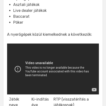
Asztali játékok
Live dealer játékok
Baccarat
Póker
A nyerőgépek közül kiemelkednek a következők:
Játék
Ki-indítás
RTP (visszatérítés a
neve
éve
játékosnak)