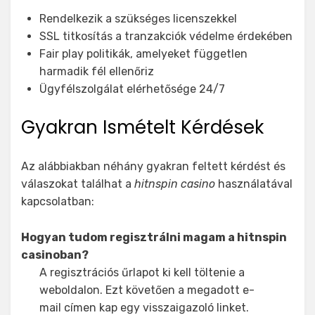
Rendelkezik a szükséges licenszekkel
SSL titkosítás a tranzakciók védelme érdekében
Fair play politikák, amelyeket független
harmadik fél ellenőriz
Ügyfélszolgálat elérhetősége 24/7
Gyakran Ismételt Kérdések
Az alábbiakban néhány gyakran feltett kérdést és
válaszokat találhat a
hitnspin casino
használatával
kapcsolatban:
Hogyan tudom regisztrálni magam a hitnspin
casinoban?
A regisztrációs űrlapot ki kell töltenie a
weboldalon. Ezt követően a megadott e-
mail címen kap egy visszaigazoló linket.