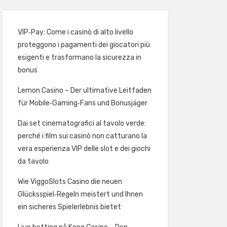
VIP‑Pay: Come i casinò di alto livello
proteggono i pagamenti dei giocatori più
esigenti e trasformano la sicurezza in
bonus
Lemon Casino – Der ultimative Leitfaden
für Mobile‑Gaming‑Fans und Bonusjäger
Dai set cinematografici al tavolo verde:
perché i film sui casinò non catturano la
vera esperienza VIP delle slot e dei giochi
da tavolo
Wie ViggoSlots Casino die neuen
Glücksspiel‑Regeln meistert und Ihnen
ein sicheres Spielerlebnis bietet