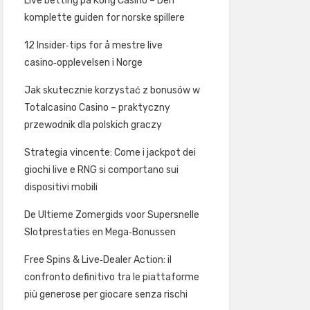
Live betting på Kong Casino – Den
komplette guiden for norske spillere
12 Insider‑tips for å mestre live
casino‑opplevelsen i Norge
Jak skutecznie korzystać z bonusów w
Totalcasino Casino – praktyczny
przewodnik dla polskich graczy
Strategia vincente: Come i jackpot dei
giochi live e RNG si comportano sui
dispositivi mobili
De Ultieme Zomergids voor Supersnelle
Slotprestaties en Mega‑Bonussen
Free Spins & Live‑Dealer Action: il
confronto definitivo tra le piattaforme
più generose per giocare senza rischi