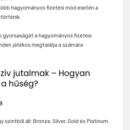
több hagyományos fizetési mód esetén a
történik.
to gyorsaságát a hagyományos fizetési
den játékos megtalálja a számára
uzív jutalmak – Hogyan
t a hűség?
e
szintből áll: Bronze, Silver, Gold és Platinum.