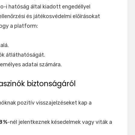
o-i hatóság által kiadott engedéllyel
lenőrzési és játékosvédelmi előírásokat
hogy a platform:
alá.
ók átláthatóságát.
zemélyes adatai számára.
kaszinók biztonságáról
inóknak pozitív visszajelzéseket kap a
8 %
-nél jelentkeznek késedelmek vagy viták a