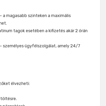
– a magasabb szinteken a maximális
het.
atinum tagok esetében a kifizetés akár 2 órán
– személyes ügyfélszolgálat, amely 24/7
őket élvezheti:
töltésre.