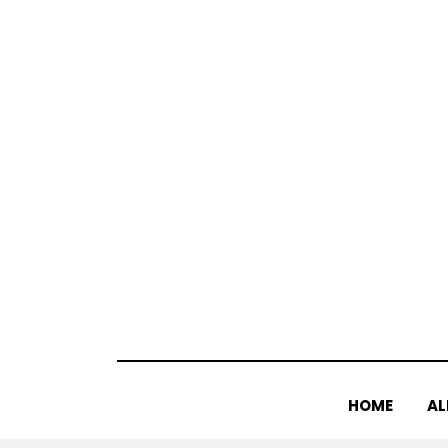
Skip
to
content
HOME
AL