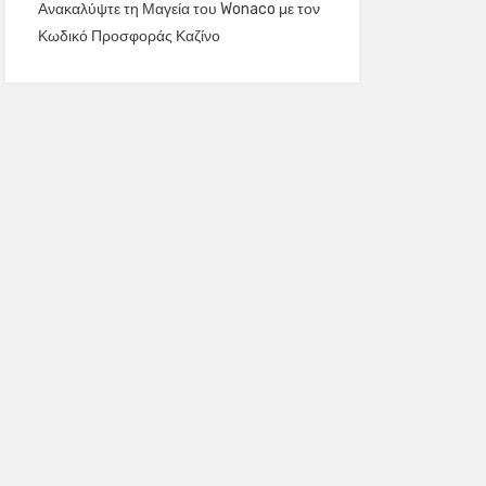
Ανακαλύψτε τη Μαγεία του Wonaco με τον
Κωδικό Προσφοράς Καζίνο