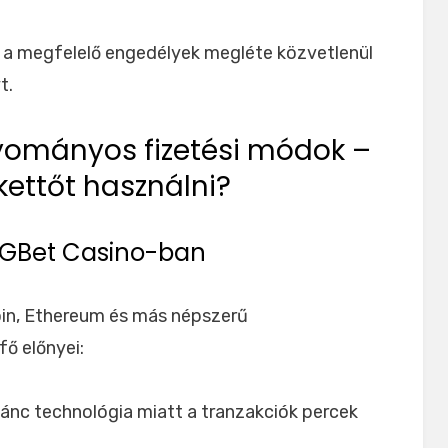
 a megfelelő engedélyek megléte közvetlenül
t.
yományos fizetési módok –
ettőt használni?
 GGBet Casino-ban
in, Ethereum és más népszerű
fő előnyei:
lánc technológia miatt a tranzakciók percek