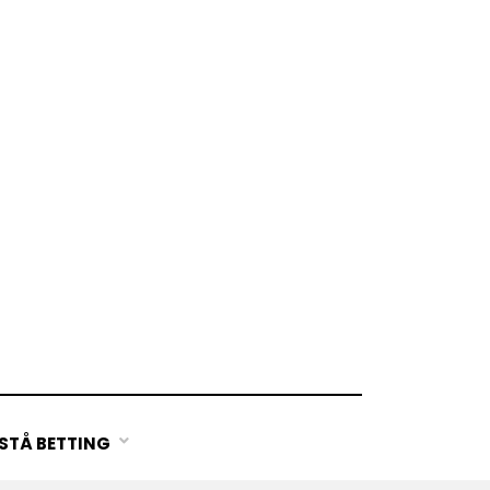
RSTÅ BETTING