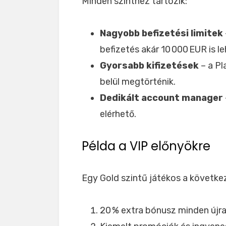
Minden szinthez tartozik:
Nagyobb befizetési limitek
befizetés akár 10 000 EUR is le
Gyorsabb kifizetések
– a Pl
belül megtörténik.
Dedikált account manager
elérhető.
Példa a VIP előnyökre
Egy Gold szintű játékos a következ
20 % extra bónusz minden újra