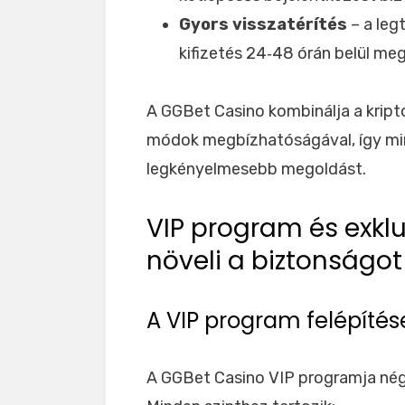
Gyors visszatérítés
– a leg
kifizetés 24‑48 órán belül meg
A GGBet Casino kombinálja a krip
módok megbízhatóságával, így min
legkényelmesebb megoldást.
VIP program és exkl
növeli a biztonságo
A VIP program felépítés
A GGBet Casino VIP programja négy 